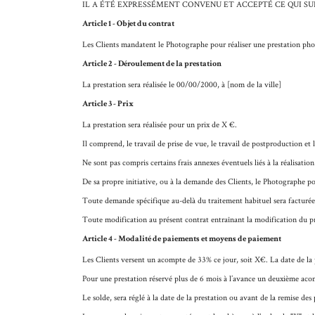
IL A ÉTÉ EXPRESSÉMENT CONVENU ET ACCEPTÉ CE QUI SUI
Article 1 - Objet du contrat
Les Clients mandatent le Photographe pour réaliser
une prestation ph
Article 2 - Déroulement de la prestation
La prestation sera réalisée le
00/00/2000, à [nom de la ville]
Article 3 - Prix
La prestation sera réalisée pour un prix de
X €
.
Il comprend, le travail de prise de vue, le travail de postproduction e
Ne sont pas compris certains frais annexes éventuels liés à la réalisatio
De sa propre initiative, ou à la demande des Clients, le Photographe po
Toute demande spécifique au-delà du traitement habituel sera facturée 
Toute modification au présent contrat entraînant la modification du pr
Article 4 - Modalité de paiements et moyens de paiement
Les Clients versent un acompte de
33%
ce jour, soit
X€
. La date de la
Pour une prestation réservé plus de 6 mois à l’avance un deuxième ac
Le solde, sera réglé à la date de la prestation ou avant de la remise d