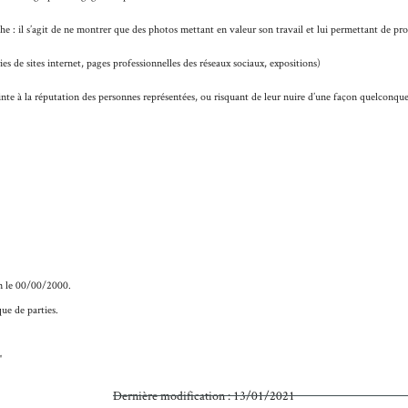
he : il s’agit de ne montrer que des photos mettant en valeur son travail et lui permettant de p
es de sites internet, pages professionnelles des réseaux sociaux, expositions)
inte à la réputation des personnes représentées, ou risquant de leur nuire d’une façon quelconque,
m le
00/00/2000.
ue de parties.
"
Dernière modification : 13/01/2021