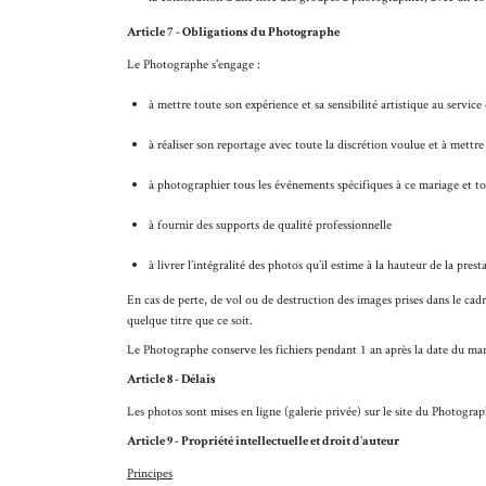
Article 7 - Obligations du Photographe
Le Photographe s'engage :
à mettre toute son expérience et sa sensibilité artistique au servic
à réaliser son reportage avec toute la discrétion voulue et à mett
à photographier tous les événements spécifiques à ce mariage et tou
à fournir des supports de qualité professionnelle
à livrer l’intégralité des photos qu’il estime à la hauteur de la pr
En cas de perte, de vol ou de destruction des images prises dans le cad
quelque titre que ce soit.
Le Photographe conserve les fichiers pendant 1 an après la date du mar
Article 8 - Délais
Les photos sont mises en ligne (galerie privée) sur le site du Photogra
Article 9 - Propriété intellectuelle et droit d'auteur
Principes