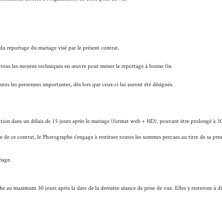
e du reportage du mariage visé par le présent contrat.
re tous les moyens techniques en œuvre pour mener le reportage à bonne fin
tes les personnes importantes, dès lors que ceux-ci lui auront été désignés.
estation dans un délais de 15 jours après le mariage (format web + HD), pouvant être prolongé à 30 
re de ce contrat, le Photographe s'engage à restituer toutes les sommes perçues au titre de sa pr
iage.
phe au maximum 30 jours après la date de la dernière séance de prise de vue. Elles y resteront à 