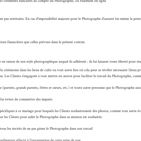
les virements bancaires au compte du Photographe, ou Paiement en ligne
t pas restituées. En cas d'impossibilité majeure pour le Photographe d'assurer lui-même la presta
ns financières que celles prévues dans le présent contrat.
 raison de son style photographique auquel ils adhèrent : ils lui laissent toute liberté pour réali
la cérémonie dans les lieux de culte ou tout autre lieu où cela peut se révéler nécessaire (lieux p
eux. Les Clients s'engagent à tout mettre en œuvre pour faciliter le travail du Photographe, comm
he (parents, grands parents, frères et sœurs, etc.) et toute autre personne que le Photographe aur
ur lui éviter de commettre des impairs
spécifiques à ce mariage pour lesquels les Clients souhaiteraient des photos, comme tout autre 
ar les Clients pour aider le Photographe dans sa mission est souhaitée.
t tous les invités de ne pas gêner le Photographe dans son travail
rdinateur affecté à l'organisation de cette prise de vue