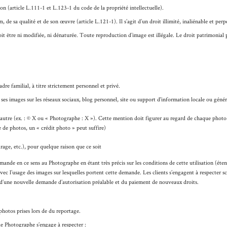
ion (article L.111-1 et L.123-1 du code de la propriété intellectuelle).
 de sa qualité et de son œuvre (article L.121-1). Il s’agit d’un droit illimité, inaliénable et perp
doit être ni modifiée, ni dénaturée. Toute reproduction d’image est illégale. Le droit patrimonial
dre familial, à titre strictement personnel et privé.
ses images sur les réseaux sociaux, blog personnel, site ou support d'information locale ou généra
utre (ex. : ©
X
ou «
Photographe : X
»). Cette mention doit figurer au regard de chaque photo
e de photos, un « crédit photo » peut suffire)
rage, etc.), pour quelque raison que ce soit
demande en ce sens au Photographe en étant très précis sur les conditions de cette utilisation (éte
ec l’usage des images sur lesquelles portent cette demande. Les clients s’engagent à respecter scr
ite, d’une nouvelle demande d’autorisation préalable et du paiement de nouveaux droits.
photos prises lors de du reportage.
le Photographe s’engage à respecter :