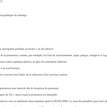
T :
otographique de mariage.
t la sauvegarde pendant au moins 1 an des photos.
n de la prestation, comme, par exemple, les frais de stationnement, repas, péages, transport et log
urra traiter quelques photos, en plus du traitement habituel.
à un tarif horaire.
ix convenu fera l'objet de la rédaction d'un nouveau contrat.
 prestation sera réservée dès la réception du paiement.
ompte de
X%
1 mois avant la prestation est demandé.
es photos, soit au maximum deux semaines après le
00/00/2000
. Le taux des pénalités (par jour) d