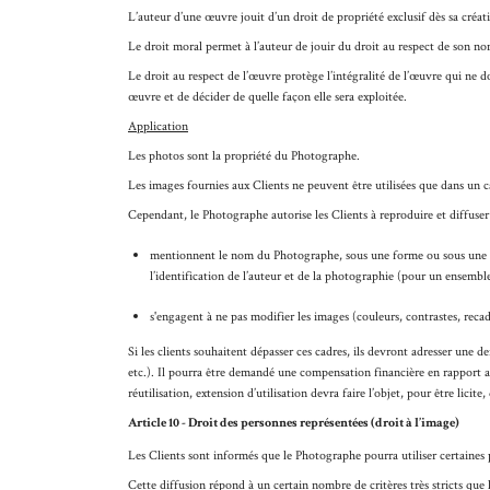
L’auteur d’une œuvre jouit d’un droit de propriété exclusif dès sa créat
Le droit moral permet à l’auteur de jouir du droit au respect de son nom,
Le droit au respect de l’œuvre protège l’intégralité de l’œuvre qui ne 
œuvre et de décider de quelle façon elle sera exploitée.
Application
Les photos sont la propriété du Photographe.
Les images fournies aux Clients ne peuvent être utilisées que dans un ca
Cependant, le Photographe autorise les Clients à reproduire et diffuser 
mentionnent le nom du Photographe, sous une forme ou sous une a
l’identification de l’auteur et de la photographie (pour un ensembl
s'engagent à ne pas modifier les images (couleurs, contrastes, recad
Si les clients souhaitent dépasser ces cadres, ils devront adresser une 
etc.). Il pourra être demandé une compensation financière en rapport av
réutilisation, extension d’utilisation devra faire l’objet, pour être lic
Article 10 - Droit des personnes représentées (droit à l’image)
Les Clients sont informés que le Photographe pourra utiliser certaines 
Cette diffusion répond à un certain nombre de critères très stricts que 