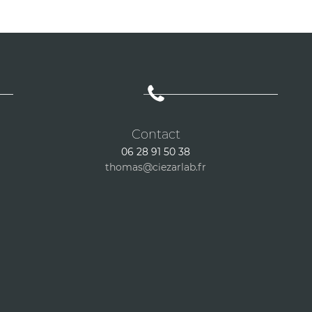
Contact
06 28 91 50 38
thomas
@ciezarlab.f
r