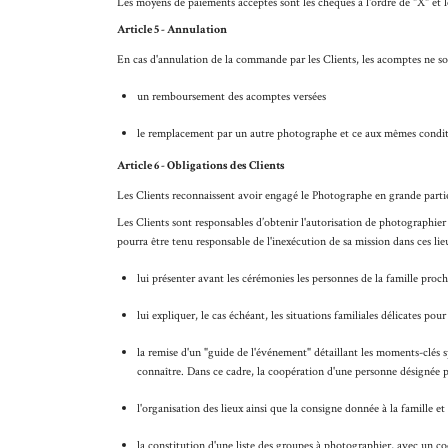
Les moyens de paiements acceptés sont les chèques à l'ordre de
"X"
et 
Article 5 - Annulation
En cas d'annulation de la commande par les Clients, les acomptes ne son
un remboursement des acomptes versées
le remplacement par un autre photographe et ce aux mêmes conditio
Article 6 - Obligations des Clients
Les Clients reconnaissent avoir engagé le Photographe en grande partie en
Les Clients sont responsables d’obtenir l'autorisation de photographier 
pourra être tenu responsable de l'inexécution de sa mission dans ces li
lui présenter avant les cérémonies les personnes de la famille proc
lui expliquer, le cas échéant, les situations familiales délicates po
la remise d'un "guide de l'événement" détaillant les moments-clés 
connaître. Dans ce cadre, la coopération d'une personne désignée p
l'organisation des lieux ainsi que la consigne donnée à la famille e
la constitution d'une liste des groupes à photographier, avec un coo